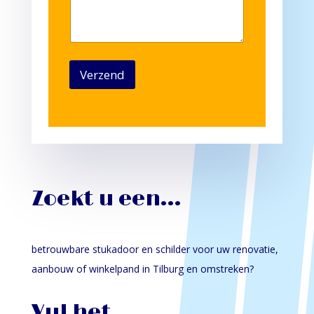
i
n
o
c
n
h
N
t
a
*
a
Verzend
m
Zoekt u een…
betrouwbare stukadoor en schilder voor uw renovatie,
aanbouw of winkelpand in Tilburg en omstreken?
Vul het