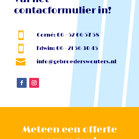
contacformulier in!

Corné: 06 - 52 06 57 58

Edwin: 06 - 21 56 30 45

info@gebroederswouters.nl
Meteen een offerte