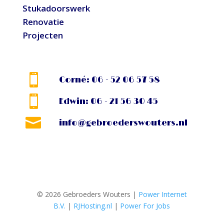
Stukadoorswerk
Renovatie
Projecten

Corné: 06 - 52 06 57 58

Edwin: 06 - 21 56 30 45

info@gebroederswouters.nl
© 2026 Gebroeders Wouters
|
Power Internet
B.V.
|
RJHosting.nl
|
Power For Jobs